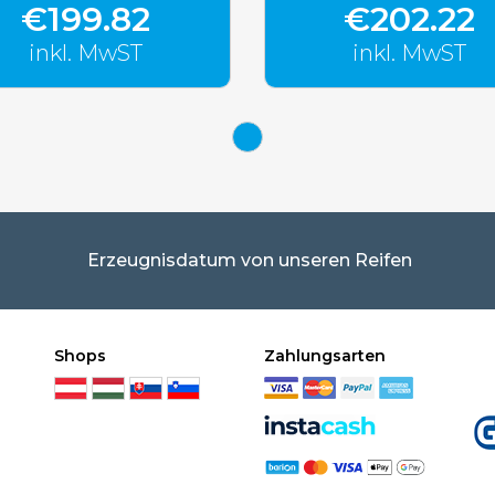
€199.82
€202.22
inkl. MwST
inkl. MwST
Erzeugnisdatum von unseren Reifen
Shops
Zahlungsarten