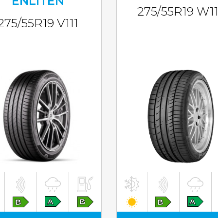
ENLITEN
275/55R19 W11
275/55R19 V111
inkl. MwST
inkl. MwST