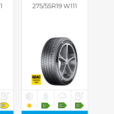
1
275/55R19 W111
inkl. MwST