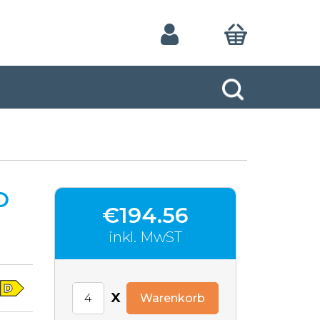
O
€194.56
inkl. MwST
x
Warenkorb