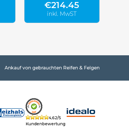
€214.45
inkl. MwST
Ankauf von gebrauchten Reifen & Felgen
4,62/5
Kundenbewertung