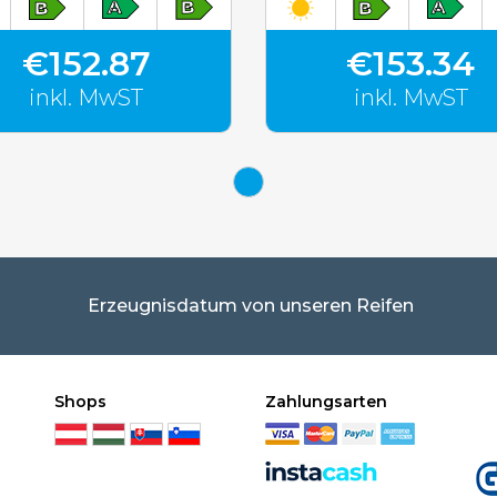
€152.87
€153.34
inkl. MwST
inkl. MwST
Erzeugnisdatum von unseren Reifen
Shops
Zahlungsarten