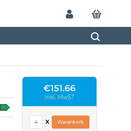
€151.66
inkl. MwST
x
Warenkorb