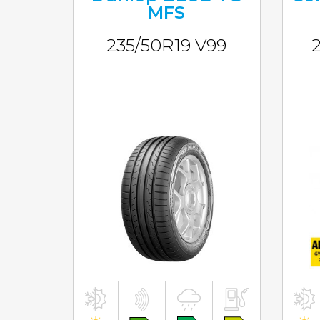
MFS
235/50R19 V99
inkl. MwST