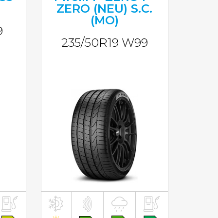
ZERO (NEU) S.C.
(MO)
9
235/50R19 W99
inkl. MwST