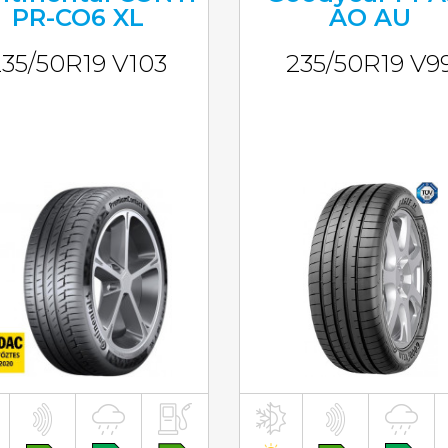
PR-CO6 XL
AO AU
235/50R19 V103
235/50R19 V9
inkl. MwST
inkl. MwST