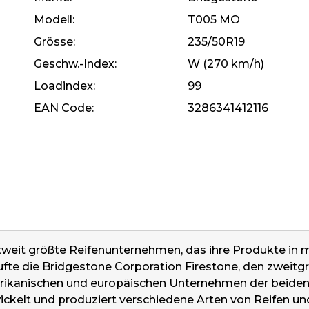
Modell
T005 MO
Grösse
235/50R19
Geschw.-Index
W (270 km/h)
Loadindex
99
EAN Code
3286341412116
tweit größte Reifenunternehmen, das ihre Produkte in m
aufte die Bridgestone Corporation Firestone, den zwei
merikanischen und europäischen Unternehmen der beid
ckelt und produziert verschiedene Arten von Reifen u