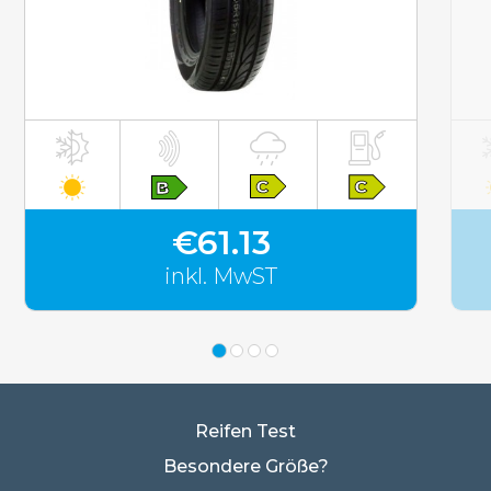
inkl. MwST
€61.13
inkl. MwST
Reifen Test
Besondere Größe?