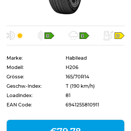
Marke
Habilead
Modell
H206
Grösse
165/70R14
Geschw.-Index
T (190 km/h)
Loadindex
81
EAN Code
6941255810911