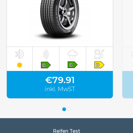
inkl. MwST
€79.91
inkl. MwST
Reifen Test