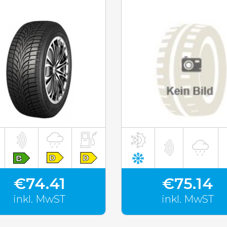
inkl. MwST
inkl. MwST
€74.41
€75.14
inkl. MwST
inkl. MwST