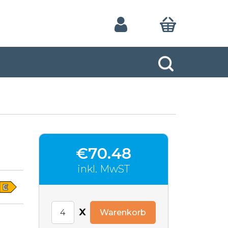
€70.48
inkl. MwST
x
Warenkorb