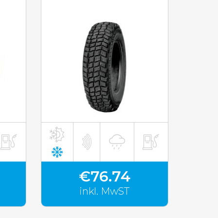
inkl. MwST
€76.74
inkl. MwST