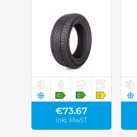
inkl. MwST
€73.67
inkl. MwST