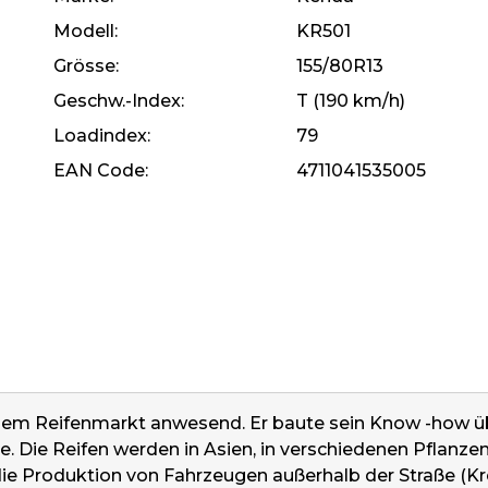
Modell
KR501
Grösse
155/80R13
Geschw.-Index
T (190 km/h)
Loadindex
79
EAN Code
4711041535005
f dem Reifenmarkt anwesend. Er baute sein Know -how übe
e. Die Reifen werden in Asien, in verschiedenen Pflanze
die Produktion von Fahrzeugen außerhalb der Straße (Kre