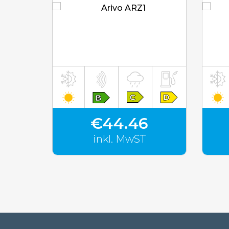
inkl. MwST
€44.46
inkl. MwST