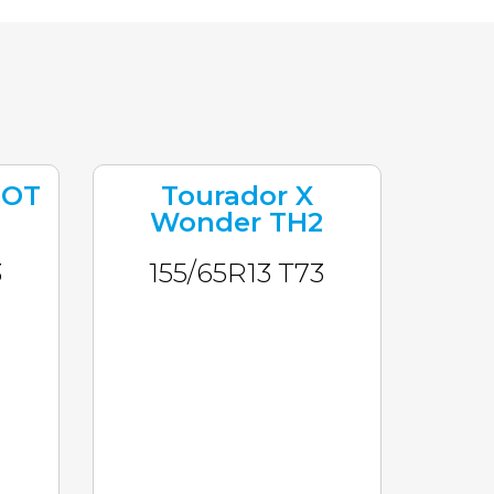
DOT
Tourador X
Wonder TH2
3
155/65R13 T73