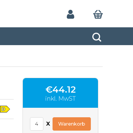
€44.12
inkl. MwST
x
Warenkorb