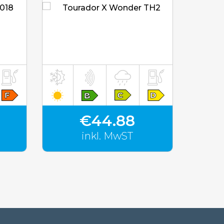
inkl. MwST
€44.88
inkl. MwST