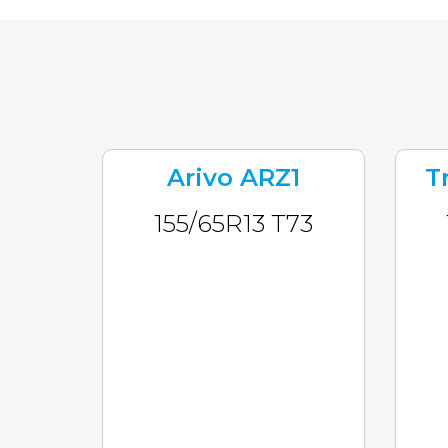
Arivo ARZ1
T
155/65R13 T73